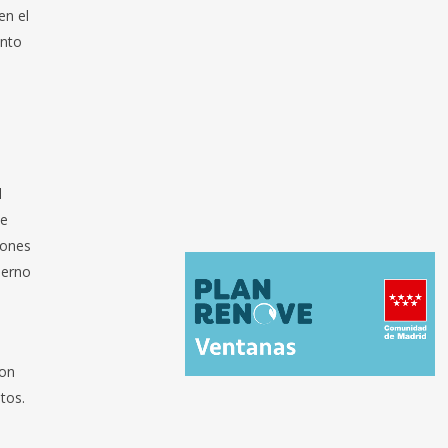
en el
ento
l
te
iones
ierno
con
tos.