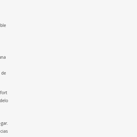
able
s
una
 de
fort
odelo
gar.
ncias