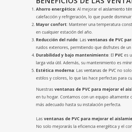
BENEFICIOS DE LAS VENTA
Ahorro energético
: Al mejorar el
aislamiento té
calefacción y refrigeración, lo que puede disminuir
Mayor confort
: Mantener una temperatura consta
en cualquier estación del año.
Reducción del ruido
: Las
ventanas de PVC par
ruidos exteriores, permitiendo que disfrutes de un
Durabilidad y bajo mantenimiento
: El
PVC
es u
larga vida útil. Además, su mantenimiento es míni
Estética moderna
: Las
ventanas de PVC
no solo 
estilos y colores, lo que las hace perfectas para c
Nuestras
ventanas de PVC para mejorar el ai
en tu hogar. Contamos con un equipo altamente cu
más adecuado hasta su instalación perfecta.
Las
ventanas de PVC para mejorar el aislami
No solo mejorarás la eficiencia energética y el co