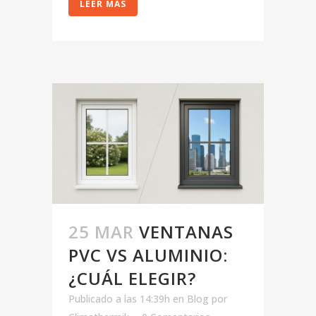
LEER MÁS
25 MAR
VENTANAS
PVC VS ALUMINIO:
¿CUÁL ELEGIR?
Publicado a las 14:39h
en
Blog
por