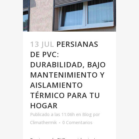
13 JUL
PERSIANAS
DE PVC:
DURABILIDAD, BAJO
MANTENIMIENTO Y
AISLAMIENTO
TÉRMICO PARA TU
HOGAR
Publicado a las 11:06h
en
Blog
por
Climathermik
0 Comentarios