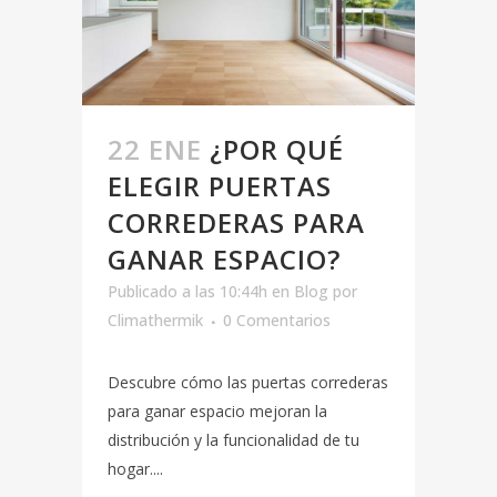
22 ENE
¿POR QUÉ
ELEGIR PUERTAS
CORREDERAS PARA
GANAR ESPACIO?
Publicado a las 10:44h
en
Blog
por
Climathermik
0 Comentarios
Descubre cómo las puertas correderas
para ganar espacio mejoran la
distribución y la funcionalidad de tu
hogar....