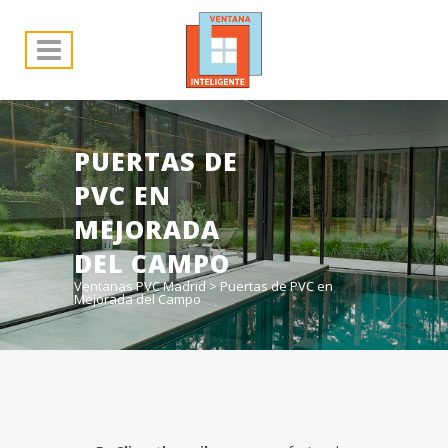
PUERTAS DE
PVC EN
MEJORADA
DEL CAMPO
Ventanas PVC Madrid
>
Puertas de PVC en
Mejorada del Campo