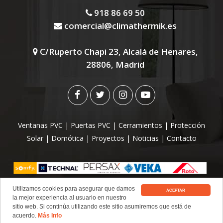
918 86 69 50
comercial@climathermik.es
C/Ruperto Chapi 23, Alcalá de Henares,
28806, Madrid
Ventanas PVC
|
Puertas PVC
|
Cerramientos
|
Protección
Solar
|
Domótica
|
Proyectos
|
Noticias
|
Contacto
Utilizamos cookies para asegurar que damos
|
|
|
Ventanas PVC
Cambiar Ventanas
Puertas PVC
ACEPTAR
la mejor experiencia al usuario en nuestro
Cerramientos de Terrazas
sitio web. Si continúa utilizando este sitio asumiremos que está de
acuerdo.
Más Info