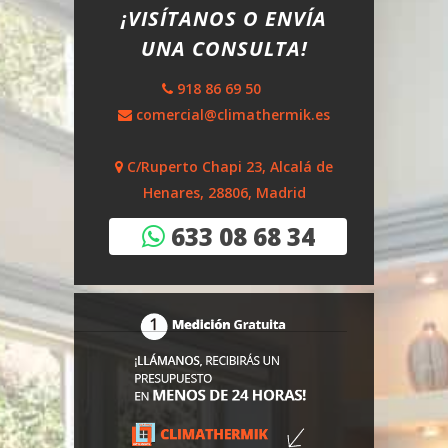
¡VISÍTANOS O ENVÍA
UNA CONSULTA!
918 86 69 50
comercial@climathermik.es
C/Ruperto Chapi 23, Alcalá de
Henares, 28806, Madrid
633 08 68 34