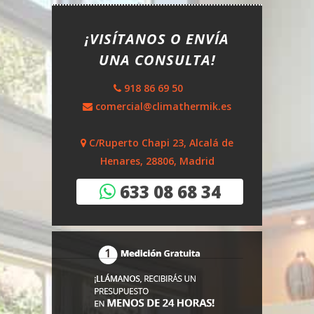
¡VISÍTANOS O ENVÍA
UNA CONSULTA!
918 86 69 50
comercial@climathermik.es
C/Ruperto Chapi 23, Alcalá de
Henares, 28806, Madrid
633 08 68 34